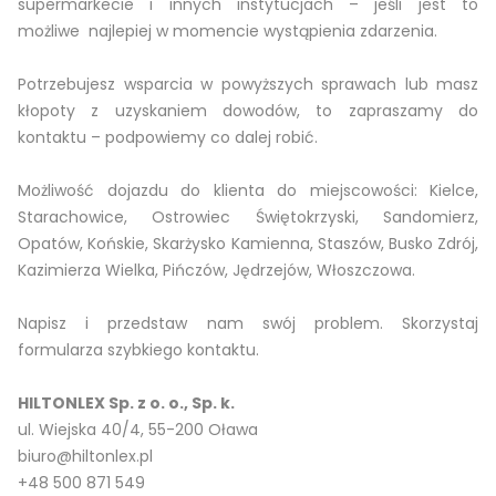
supermarkecie i innych instytucjach – jeśli jest to
możliwe najlepiej w momencie wystąpienia zdarzenia.
Potrzebujesz wsparcia w powyższych sprawach lub masz
kłopoty z uzyskaniem dowodów, to zapraszamy do
kontaktu – podpowiemy co dalej robić.
Możliwość dojazdu do klienta do miejscowości: Kielce,
Starachowice, Ostrowiec Świętokrzyski, Sandomierz,
Opatów, Końskie, Skarżysko Kamienna, Staszów, Busko Zdrój,
Kazimierza Wielka, Pińczów, Jędrzejów, Włoszczowa.
Napisz i przedstaw nam swój problem. Skorzystaj
formularza szybkiego kontaktu.
HILTONLEX Sp. z o. o., Sp. k.
ul. Wiejska 40/4, 55-200 Oława
biuro@hiltonlex.pl
+48 500 871 549