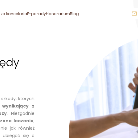
za kancelaria
E-porady
Honorarium
Blog
łędy
szkody, których
 wynikający z
ozy
. Niezgodnie
zone leczenie
,
nie jak również
 ubiegać się o