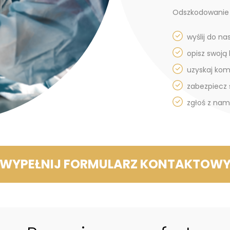
Odszkodowanie 
wyślij do na
opisz swoją 
uzyskaj kom
zabezpiecz 
zgłoś z nam
WYPEŁNIJ FORMULARZ KONTAKTOW