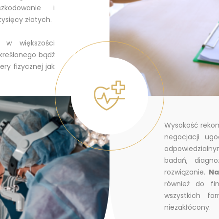
zkodowanie i
ysięcy złotych.
 w większości
kreślonego bądź
ry fizycznej jak
Wysokość reko
negocjacji ug
odpowiedzialn
badań, diagn
rozwiązanie.
Na
również do fi
wszystkich fo
niezakłócony.