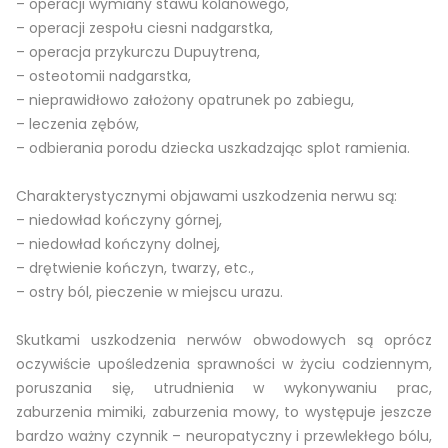
– operacji wymiany stawu kolanowego,
– operacji zespołu ciesni nadgarstka,
– operacja przykurczu Dupuytrena,
– osteotomii nadgarstka,
– nieprawidłowo założony opatrunek po zabiegu,
– leczenia zębów,
– odbierania porodu dziecka uszkadzając splot ramienia.
Charakterystycznymi objawami uszkodzenia nerwu są:
– niedowład kończyny górnej,
– niedowład kończyny dolnej,
– drętwienie kończyn, twarzy, etc.,
– ostry ból, pieczenie w miejscu urazu.
Skutkami uszkodzenia nerwów obwodowych są oprócz
oczywiście upośledzenia sprawności w życiu codziennym,
poruszania się, utrudnienia w wykonywaniu prac,
zaburzenia mimiki, zaburzenia mowy, to występuje jeszcze
bardzo ważny czynnik – neuropatyczny i przewlekłego bólu,